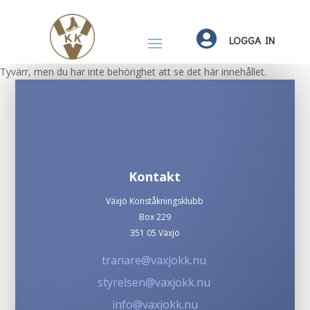

LOGGA IN
Tyvärr, men du har inte behörighet att se det här innehållet.
Kontakt
Växjö Konståkningsklubb
Box 229
351 05 Växjö
tranare@vaxjokk.nu
styrelsen@vaxjokk.nu
info@vaxjokk.nu