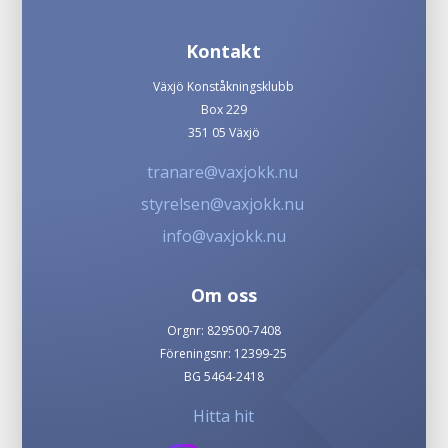
Kontakt
Växjö Konståkningsklubb
Box 229
351 05 Växjö
tranare@vaxjokk.nu
styrelsen@vaxjokk.nu
info@vaxjokk.nu
Om oss
Orgnr: 829500-7408
Föreningsnr: 12399-25
BG 5464-2418
Hitta hit