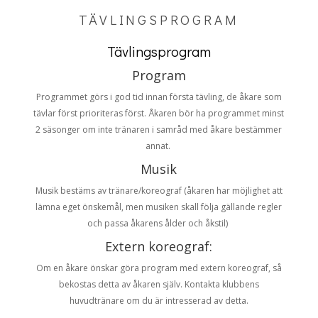
TÄVLINGSPROGRAM
Tävlingsprogram
Program
Programmet görs i god tid innan första tävling, de åkare som
tävlar först prioriteras först. Åkaren bör ha programmet minst
2 säsonger om inte tränaren i samråd med åkare bestämmer
annat.
Musik
Musik bestäms av tränare/koreograf (åkaren har möjlighet att
lämna eget önskemål, men musiken skall följa gällande regler
och passa åkarens ålder och åkstil)
Extern koreograf:
Om en åkare önskar göra program med extern koreograf, så
bekostas detta av åkaren själv. Kontakta klubbens
huvudtränare om du är intresserad av detta.