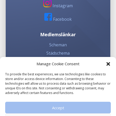
Instagram
Facebook
Medlemslänkar
Scheman
Städschema
Kioskschema
Manage Cookie Consent
To provide the best experiences, we use technologies like cookies to
Involvera dig
store and/or access device information. Consenting to these
technologies will allow us to process data such as browsing behavior or
Sponsorhuset
unique IDs on this site. Not consenting or withdrawing consent, may
adversely affect certain features and functions.
Gräsroten
Accept