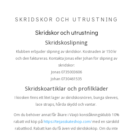
SKRIDSKOR OCH UTRUSTNING
Skridskor och utrustning
Skridskoslipning
Klubben erbjuder slipning av skridskor. Kostnaden är 150 kr
och den faktureras.
Kontakta Jonas eller Johan för slipning av
skridskor:
Jonas 0735003606
Johan 0730461535
Skridskoartiklar och profilkläder
I kiosken finns ett litet lager av skridskosnören, bunga sleeves,
lace straps, hårda skydd och vantar.
Om du behöver annat får åkare i Växjö konståkningsklubb 10%
rabatt vid köp på
https://teijasskateshop.com/
med en särskild
rabattkod. Rabatt kan du få även vid skridskoköp. Om du inte