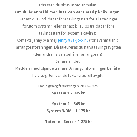
adressen du skrev in vid anmälan.
Om du är anmäld men inte kan vara med på tävlingen:
Senast kl. 13
två
dagar före tävlingsstart
för alla tävlingar
förutom system 1
eller
senast kl. 13.00
tre
dagar före
tävlingsstart för system 1-tävling
:
Kontakta Jenny (via mejl
jenny@vaxjokk.nu
)
för avanmälan
till
arrangörsföreningen. Då faktureras
du
halva tävlingsavgiften
(den andra halvan behåller
arrangör
en).
Senare än det:
Meddela medföljande tränare. Arrangörsföreningen behåller
hela avgiften och du fak
t
ureras full avgift.
Tävlingsavgift säsongen
2024-2025
System 1 – 385 kr
System 2 – 545 kr
System 3/DM – 1 175 kr
Nationell Serie – 1 275 kr