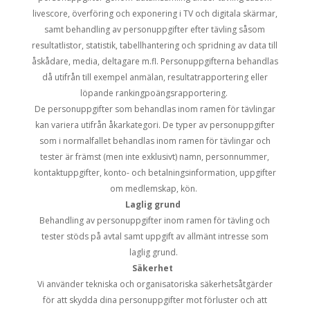
livescore, överföring och exponering i TV och digitala skärmar,
samt behandling av personuppgifter efter tävling såsom
resultatlistor, statistik, tabellhantering och spridning av data till
åskådare, media, deltagare m.fl. Personuppgifterna behandlas
då utifrån till exempel anmälan, resultatrapportering eller
löpande rankingpoängsrapportering.
De personuppgifter som behandlas inom ramen för tävlingar
kan variera utifrån åkarkategori. De typer av personuppgifter
som i normalfallet behandlas inom ramen för tävlingar och
tester är främst (men inte exklusivt) namn, personnummer,
kontaktuppgifter, konto- och betalningsinformation, uppgifter
om medlemskap, kön.
Laglig grund
Behandling av personuppgifter inom ramen för tävling och
tester stöds på avtal samt uppgift av allmänt intresse som
laglig grund.
Säkerhet
Vi använder tekniska och organisatoriska säkerhetsåtgärder
för att skydda dina personuppgifter mot förluster och att