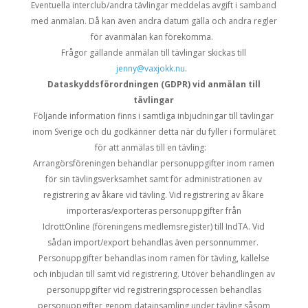
Eventuella
interclub
/andra tävlingar meddelas avgift i samband
med anmälan.
Då kan även andra datum gälla och andra regler
för avanmälan
kan
förekomma.
Frågor gällande anmälan till tävlingar skickas till
jenny@vaxjokk.nu
.
Dataskyddsförordningen (GDPR)
vid anmälan till
tävlingar
Följande information finns i samtliga inbjudningar till tävlingar
inom Sverige
och du godkänner detta när du fyller i formuläret
för att anmälas till en tävling
:
Arrangörsföreningen behandlar personuppgifter inom ramen
för sin tävlingsverksamhet samt för administrationen av
registrering av åkare vid tävling. Vid registrering av åkare
importeras/exporteras personuppgifter från
IdrottOnline
(föreningens medlemsregister) till
IndTA
. Vid
sådan import/export behandlas även personnummer.
Personuppgifter behandlas inom ramen för tävling, kallelse
och inbjudan till samt vid registrering. Utöver behandlingen av
personuppgifter vid registreringsprocessen behandlas
personuppgifter genom datainsamling under tävling såsom