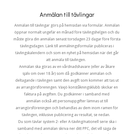
Anmälan till tävlingar
Anmälan till tävlingar görs på hemsidan via formulär. Anmälan
öppnar normalt ungefär en månad före tävlingshelgen och du
måste göra din anmälan senast torsdagen 23 dagar före första
tävlingsdagen. Länk till anmälningsformulär publiceras i
tävlingskalendern och som en nyhet på hemsidan när det går
att anmäla till tävlingen.
Anmälan ska göras av en vårdnadshavare
(eller
av
åkare
själv
om
ö
ver 18 år)
som då godkänner
anmälan och
deltagande i
tävlingen samt den avgift som kommer att tas ut
av arrangörsföreningen
.
Växjö konståkningsklubb skickar en
faktura på avgiften
.
Du
godkänner
i samband med
anmälan
också att personuppgifter lämnas ut till
arrangörsföreningen och behandlas
av dem
inom
ramen för
tävlingen, inklusive publicering av resultat, se nedan.
D
u som tävlar system 2- eller A-tävling/nationell serie ska i
samband med anmälan skriva ner ditt PPC, det vill säga de