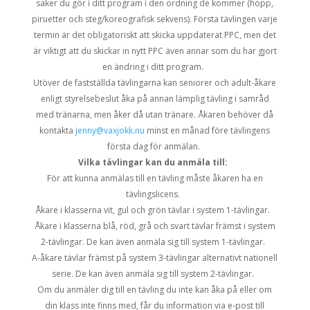
saker du gör i ditt program i den ordning de kommer (hopp,
piruetter och steg/koreografisk sekvens). Första tävlingen varje
termin är det obligatoriskt att skicka uppdaterat PPC, men det
är viktigt att du skickar in nytt PPC även annar som du har gjort
en ändring i ditt program.
Utöver de fastställda tävlingarna kan seniorer och adult-åkare
enligt styrelsebeslut åka på annan lämplig tävling i samråd
med tränarna, men åker då utan tränare. Åkaren behöver då
kontakta
jenny@vaxjokk.nu
minst en månad före tävlingens
första dag för anmälan.
Vilka tävlingar kan du anmäla till:
För att kunna anmälas till en tävling måste åkaren ha en
tävlingslicens.
Åkare i klasserna vit, gul och grön tävlar i system 1-tävlingar.
Åkare i klasserna blå, röd, grå och svart
tävla
r
främst i
system
2-tävlingar. De kan även anmäla sig till system 1-tävlingar.
A-åkare
tävlar främst
på system 3-tävlingar alternativt nationell
serie
. De kan även anmäla sig till system 2-tävlingar.
Om du anmäler dig till en tävling du inte kan åka på eller om
din klass inte finns med, får du information via e-post till