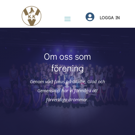

LOGGA IN
Om oss som
förening
Genom vårt fokus på Glädje, Glöd och
Gemenskap har vi förmåga att
förverkliga drömmar.