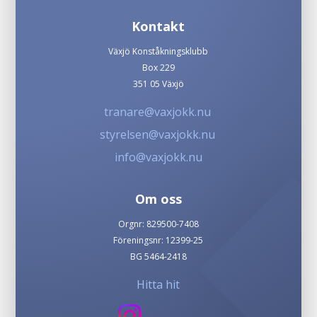
Kontakt
Växjö Konståkningsklubb
Box 229
351 05 Växjö
tranare@vaxjokk.nu
styrelsen@vaxjokk.nu
info@vaxjokk.nu
Om oss
Orgnr: 829500-7408
Föreningsnr: 12399-25
BG 5464-2418
Hitta hit