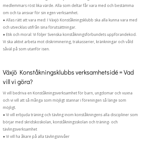
medlemmars röst lika värde. Alla som deltar får vara med och bestämma
om och ta ansvar för sin egen verksamhet.
● Allas rätt att vara med: I Växjö Konståkningsklubb ska alla kunna vara med
och utvecklas utifrån sina förutsättningar.
● Etik och moral: Vi följer Svenska konståkningsförbundets uppförandekod.
Vi ska aktivt arbeta mot diskriminering, trakasserier, kränkningar och våld
såväl på som utanför isen.
Växjö Konståkningsklubbs verksamhetsidé = Vad
vill vi göra?
Vi vill bedriva en Konståkningsverksamhet för barn, ungdomar och vuxna
och vi vill att så många som möjligt stannar i föreningen så länge som
möjligt.
● Vi vill erbjuda träning och tävling inom konståkningens alla discipliner som
börjar med skridskoskolan, konståkningsskolan och träning- och
tävlingsverksamhet
● Vi vill ha åkare på alla tävlingsnivåer