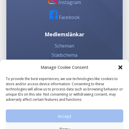
Instagram
Facebook
Medlemslänkar
Scheman
Städschema
Kioskschema
Manage Cookie Consent
To provide the best experiences, we use technologies like cookies to
Involvera dig
store and/or access device information. Consenting to these
technologies will allow us to process data such as browsing behavior or
Sponsorhuset
unique IDs on this site. Not consenting or withdrawing consent, may
adversely affect certain features and functions.
Gräsroten
Accept
Deny