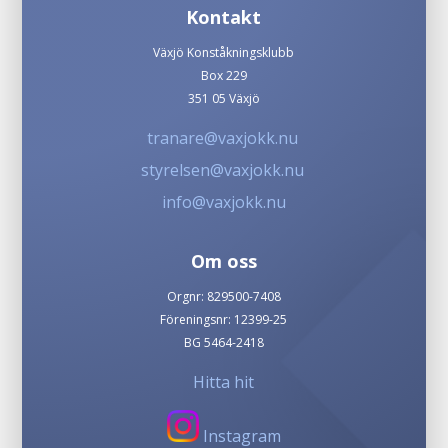
Kontakt
Växjö Konståkningsklubb
Box 229
351 05 Växjö
tranare@vaxjokk.nu
styrelsen@vaxjokk.nu
info@vaxjokk.nu
Om oss
Orgnr: 829500-7408
Föreningsnr: 12399-25
BG 5464-2418
Hitta hit
Instagram