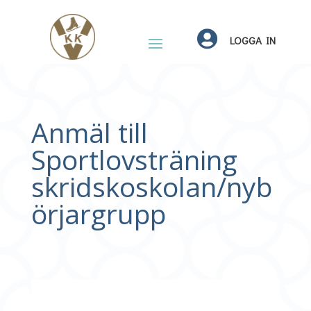

LOGGA IN
Anmäl till
Sportlovsträning
skridskoskolan/nyb
örjargrupp