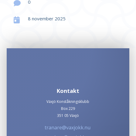
0

8 november 2025

Kontakt
Växjö Konståkningsklubb
Box 229
351 05 Växjö
tranare@vaxjokk.nu