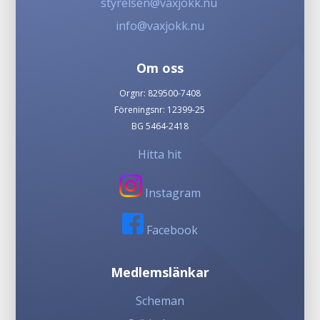
styrelsen@vaxjokk.nu
info@vaxjokk.nu
Om oss
Orgnr: 829500-7408
Föreningsnr: 12399-25
BG 5464-2418
Hitta hit
Instagram
Facebook
Medlemslänkar
Scheman