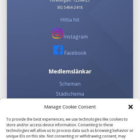
Föreningsnr: 12399-25
BG 5464-2418
Hitta hit
Instagram
Facebook
Medlemslänkar
Scheman
Städschema
Kioskschema
Manage Cookie Consent
To provide the best experiences, we use technologies like cookies to
Involvera dig
store and/or access device information. Consenting to these
technologies will allow us to process data such as browsing behavior or
Sponsorhuset
unique IDs on this site. Not consenting or withdrawing consent, may