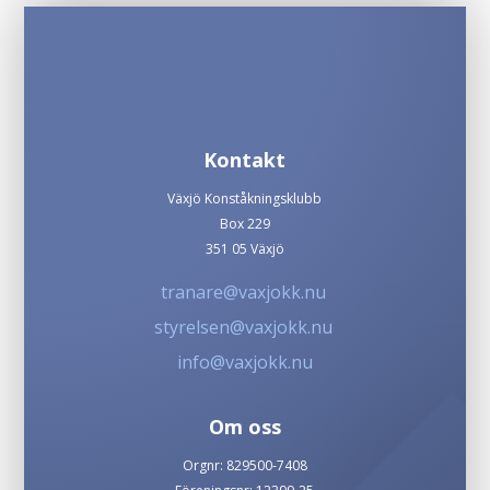
Kontakt
Växjö Konståkningsklubb
Box 229
351 05 Växjö
tranare@vaxjokk.nu
styrelsen@vaxjokk.nu
info@vaxjokk.nu
Om oss
Orgnr: 829500-7408