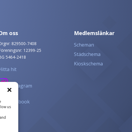
Om oss
Medlemslänkar
Orgnr: 829500-7408
Scheman
Föreningsnr: 12399-25
Städschema
BG 5464-2418
Kioskschema
Hitta hit
Instagram
Facebook
e
llow us
 and