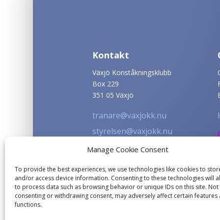
Kontakt
Växjö Konståkningsklubb
Box 229
351 05 Växjö
tranare@vaxjokk.nu
styrelsen@vaxjokk.nu
info@vaxjokk.nu
Manage Cookie Consent
To provide the best experiences, we use technologies like cookies to stor
and/or access device information. Consenting to these technologies will a
to process data such as browsing behavior or unique IDs on this site. Not
consenting or withdrawing consent, may adversely affect certain features
functions.