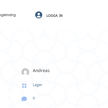

angemang
LOGGA IN
Andreas
Läger

0
