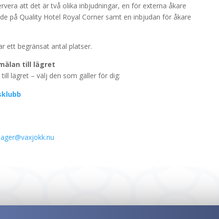
ervera att det är två olika inbjudningar, en för externa åkare
nde på Quality Hotel Royal Corner samt en inbjudan för åkare
ar ett begränsat antal platser.
älan till lägret
ill lägret – välj den som gäller för dig:
sklubb
lager@vaxjokk.nu