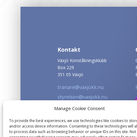
Kontakt
Växjö Konståkningsklubb
Box 229
351 05 Växjö
tranare@vaxjokk.nu
styrelsen@vaxjokk.nu
info@vaxjokk.nu
Manage Cookie Consent
To provide the best experiences, we use technologies like cookies to stor
and/or access device information. Consenting to these technologies will a
to process data such as browsing behavior or unique IDs on this site. Not