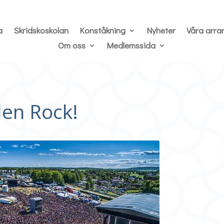
a
Skridskoskolan
Konståkning
Nyheter
Våra arr
Om oss
Medlemssida
den Rock!