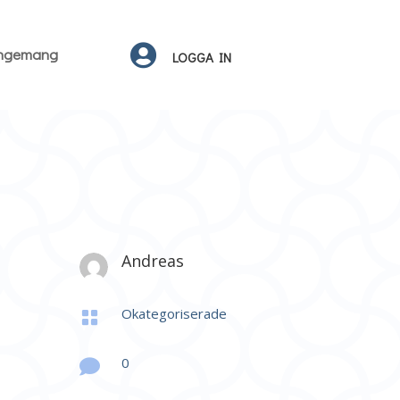

angemang
LOGGA IN
Andreas
Okategoriserade

0
