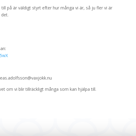
 på är väldigt styrt efter hur många vi är, så ju fler vi är
 det.
an:
m5wX
reas.adolfsson@vaxjokk.nu
 om vi blir tillräckligt många som kan hjälpa till.