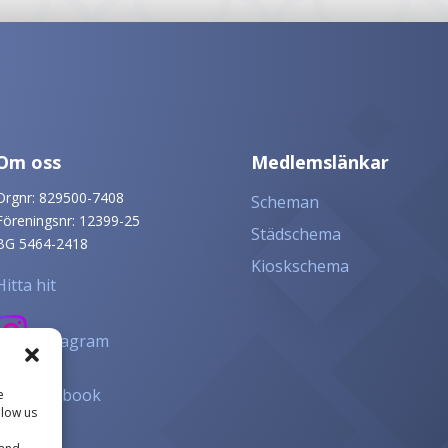
Om oss
Medlemslänkar
Orgnr: 829500-7408
Scheman
Föreningsnr: 12399-25
Städschema
BG 5464-2418
Kioskschema
Hitta hit
Instagram
Facebook
e
llow us