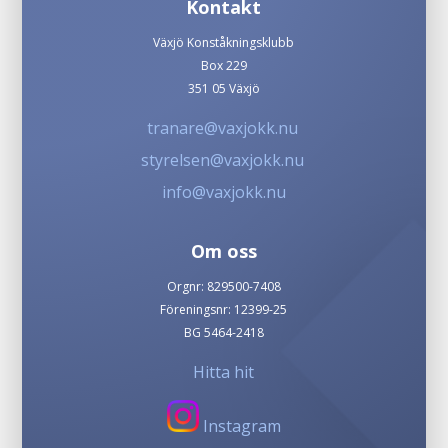
Kontakt
Växjö Konståkningsklubb
Box 229
351 05 Växjö
tranare@vaxjokk.nu
styrelsen@vaxjokk.nu
info@vaxjokk.nu
Om oss
Orgnr: 829500-7408
Föreningsnr: 12399-25
BG 5464-2418
Hitta hit
Instagram