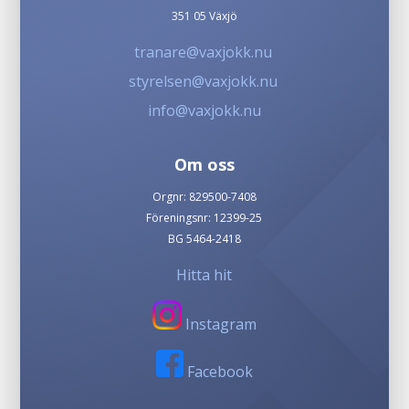
351 05 Växjö
tranare@vaxjokk.nu
styrelsen@vaxjokk.nu
info@vaxjokk.nu
Om oss
Orgnr: 829500-7408
Föreningsnr: 12399-25
BG 5464-2418
Hitta hit
Instagram
Facebook