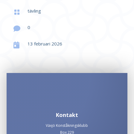
tävling

0

13 februari 2026

Kontakt
Växjö Konståkningsklubb
Box 229