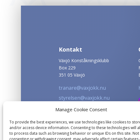
Kontakt
Växjö Konståkningsklubb
Box 229
351 05 Växjö
tranare@vaxjokk.nu
styrelsen@vaxjokk.nu
info@vaxjokk.nu
Manage Cookie Consent
To provide the best experiences, we use technologies like cookies to stor
and/or access device information. Consenting to these technologies will a
to process data such as browsing behavior or unique IDs on this site. Not
consenting or withdrawing consent, may adversely affect certain features