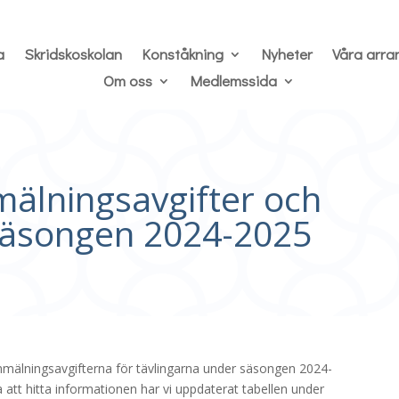
a
Skridskoskolan
Konståkning
Nyheter
Våra arr
Om oss
Medlemssida
älningsavgifter och
 Säsongen 2024-2025
anmälningsavgifterna för tävlingarna under säsongen 2024-
la att hitta informationen har vi uppdaterat tabellen under