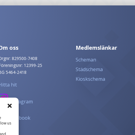
Om oss
Medlemslänkar
Orgnr: 829500-7408
Scheman
Föreningsnr: 12399-25
Städschema
BG 5464-2418
Kioskschema
Hitta hit
Instagram
Facebook
e
llow us
 and