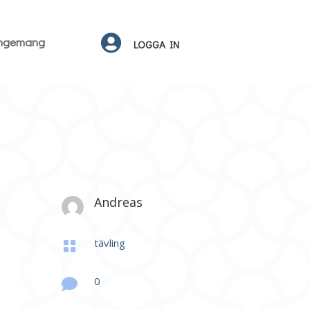

angemang
LOGGA IN
Andreas
tävling

0
