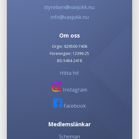
styrelsen@vaxjokk.nu
info@vaxjokk.nu
Om oss
Orgnr: 829500-7408
Föreningsnr: 12399-25
BG 5464-2418
Hitta hit
Instagram
Facebook
Medlemslänkar
Scheman