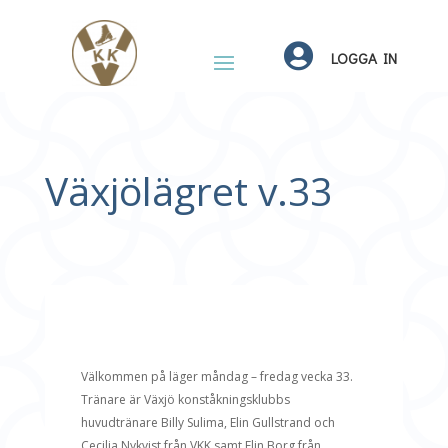

LOGGA IN
Växjölägret v.33
Välkommen på läger måndag – fredag vecka 33.
Tränare är Växjö konståkningsklubbs
huvudtränare Billy Sulima, Elin Gullstrand och
Cecilia Nykvist från VKK samt Elin Borg från