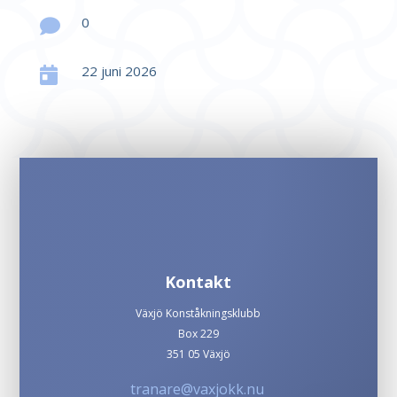
0

22 juni 2026

Kontakt
Växjö Konståkningsklubb
Box 229
351 05 Växjö
tranare@vaxjokk.nu