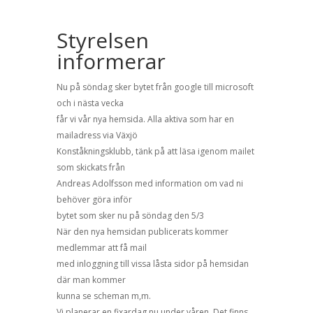
Styrelsen
informerar
Nu på söndag sker bytet från google till microsoft
och i nästa vecka
får vi vår nya hemsida. Alla aktiva som har en
mailadress via Växjö
Konståkningsklubb, tänk på att läsa igenom mailet
som skickats från
Andreas Adolfsson med information om vad ni
behöver göra inför
bytet som sker nu på söndag den 5/3
När den nya hemsidan publicerats kommer
medlemmar att få mail
med inloggning till vissa låsta sidor på hemsidan
där man kommer
kunna se scheman m,m.
Vi planerar en fixardag nu under våren. Det finns