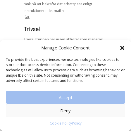
tänk på att bekräfta ditt arbetspass enligt
instruktioner i det mail ni
fått.
Trivsel
Trivselgruppen har ingen aktivitet som planeras
just nu. Nästa
Manage Cookie Consent
aktivitet är våravslutningen.
To provide the best experiences, we use technologies like cookies to
Läger
store and/or access device information. Consenting to these
technologies will allow us to process data such as browsing behavior or
Anmälan till träningsdagar på sportlovet kommer
unique IDs on this site. Not consenting or withdrawing consent, may
adversely affect certain features and functions.
på hemsidan.
Sista anmälningsdag 12 feb. Vi kommer att
erbjuda träningsdagar
Accept
på påsklovet. Vårt stora sommarläger för
tävlingsåkare anordnas
Deny
vecka 32. Vi planerar för träningsdagar vecka 33,
dessa dagar är
Cookie Policy
Policy
för både tävlingsåkare och KSK.