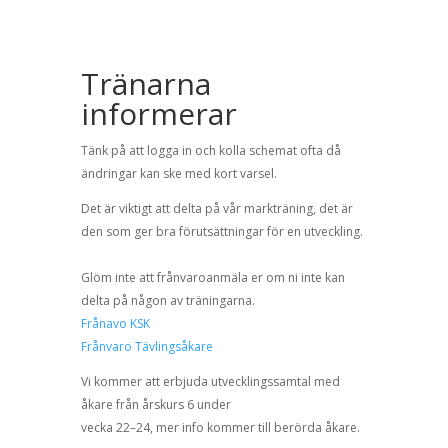
Tränarna
informerar
Tä
n
k på att logga in och kolla schemat ofta då
ändringar kan ske
med kort varsel.
Det är viktigt att delta på vår markträning, det är
den som ger bra
förutsättningar för en utveckling.
Glöm inte att frånvaroanmäla er
om ni inte kan
delta på någon av träningarna.
Frånavo KSK
Frånvaro Tävlingsåkare
Vi kommer att erbjuda utvecklingssamtal med
åkare från årskurs 6
under
vecka 22
–
24, mer info kommer till berörda åkare.