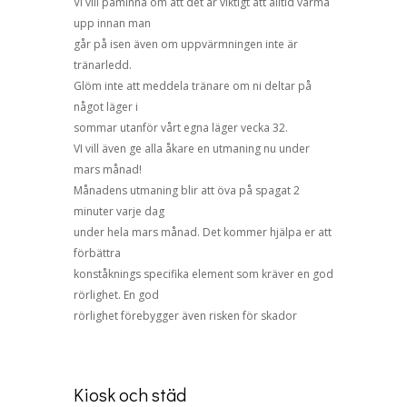
Vi vill påminna om att det är viktigt att alltid värma
upp innan man
går på isen även om uppvärmningen inte är
tränarledd.
Glöm inte att meddela tränare om ni deltar på
något läger i
sommar utanför vårt egna läger vecka 32.
VI vill även ge alla åkare en utmaning nu under
mars månad!
Månadens utmaning blir att öva på spagat 2
minuter varje dag
under hela mars månad. Det kommer hjälpa er att
förbättra
konståknings specifika element som kräver en god
rörlighet. En god
rörlighet förebygger även risken för skador
Kiosk och städ