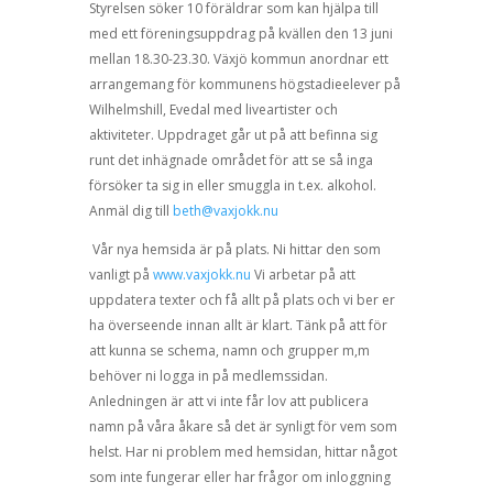
Styrelsen söker 10 föräldrar som kan hjälpa till
med ett föreningsuppdrag på kvällen den 13 juni
mellan 18.30-23.30. Växjö kommun anordnar ett
arrangemang för kommunens högstadieelever på
Wilhelmshill, Evedal med liveartister och
aktiviteter. Uppdraget går ut på att befinna sig
runt det inhägnade området för att se så inga
försöker ta sig in eller smuggla in t.ex. alkohol.
Anmäl dig till
beth@vaxjokk.nu
Vår nya hemsida är på plats. Ni hittar den som
vanligt på
www.vaxjokk.nu
Vi arbetar på att
uppdatera texter och få allt på plats och vi ber er
ha överseende innan allt är klart. Tänk på att för
att kunna se schema, namn och grupper m,m
behöver ni logga in på medlemssidan.
Anledningen är att vi inte får lov att publicera
namn på våra åkare så det är synligt för vem som
helst. Har ni problem med hemsidan, hittar något
som inte fungerar eller har frågor om inloggning