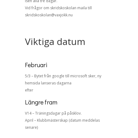
isen alla tre dagar.
Vid frågor om skridskoskolan maila till
skridskoskolan@vaxjokk.nu
Viktiga datum
Februari
5/3 – Bytet från google till microsoft sker, ny
hemsida lanseras dagarna
efter
Längre fram
V14 – Träningsdagar på påsklov.
April – Klubbmästerskap (datum meddelas
senare)