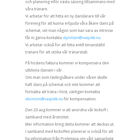
och planering inför nästa säsong
tillsammans med
våra tränare.
Vi arbetar för att hitta en ny danslärare till vår
förening för att kunna
erbjuda våra åkare dans
på
schemat, vet man någon som kan
vara av intresse
får ni gärna kontakta
styrelsen@vaxjokk.nu
Vi arbetar också för att hitta e
n
till timanställd
tränare för att utöka
vår träna
rstab.
På höstens faktura kommer vi kompensera den
utblivna dansen i vår.
Om man som tävlingsåkare under våren skulle
haft dans på schemat och inte kommer att
fortsätta att träna i höst, vänligen kontakta
ekonomi@vaxjokk.nu
för kompensation.
Den 20 aug kommer vi att anordna vår kickoff i
samband med årsmötet.
Mer information kring detta kommer att skickas ut.
I samband med kickoffen planerar vi också för att
ha information från Prolympia om vårt samarbete