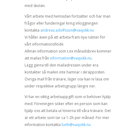
med skolan.
Vårt arbete med hemsidan fortsätter och har man
frågor eller funderingar kring inloggningen
kontakta
andreas.adolfsson@vaxjokk.nu
Vi håller även på att arbeta fram nya rutiner för
vårt informationsflöde.
Allmän information som t.ex månadsbrev kommer
att mailas från
information@vaxjokk.nu.
Lägg gärna till den mailadressen under era
kontakter så mailen inte hamnar i skräpposten.
Övriga mail från tränare, läger osv kan ni läsa om
under respektive arbetsgrupp längre ner.
Vi har en viktig arbetsuppgift som vi behöver hjälp
med. Föreningen söker efter en person som kan
hjälp oss att betala ut lönerna till våra tränare. Det
är ett arbete som tar ca 1-2h per månad. För mer
information kontakta
beth@vaxjokk.nu