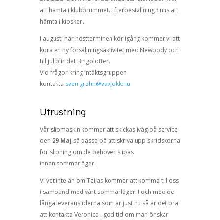
att hämta i klubbrummet. Efterbeställning finns att
hämta i kiosken.
I augusti när höstterminen kör igång kommer vi att
köra en ny försäljningsaktivitet med Newbody och
till jul blir det Bingolotter.
Vid frågor kring intäktsgruppen
kontakta
sven.grahn@vaxjokk.nu
Utrustning
Vår slipmaskin kommer att skickas iväg på service
den
29 Maj
så passa på att
skriva upp skridskorna
för slipning om de behöver slipas
innan
sommarläger
.
Vi vet inte än om Teijas kommer att komma till oss
i samband med vårt sommarläger. I och med de
långa leveranstiderna som är just nu så är det bra
att kontakta Veronica i god tid om man önskar