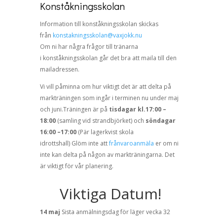
Konståkningsskolan
Information till konståkningsskola
n sk
ic
kas
från
konstakningsskolan@vaxjokk.nu
Om ni har några frågor till tränarna
i
konståkningsskolan går det bra att maila till den
mailadressen.
Vi vill påminna om hur viktigt det är att delta på
markträningen som
ingår i terminen nu under maj
och juni.
Träning
en är på
tisdagar
kl.17:00 –
18:00
(
samling vid strandbjörket) och
söndagar
16:00
–
17:00
(
P
är
lagerkvist skola
idrot
t
shall)
Glöm inte att
frånvaroanmäla
er om ni
inte kan delta på någon av markträningarna. Det
är viktigt
för vår planering.
Viktiga Datum!
14 maj
Sista
anmälningsdag för läger vecka 32