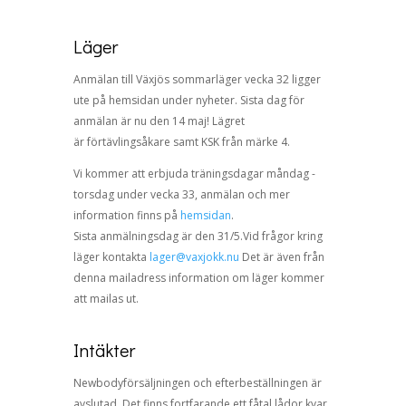
Läger
Anmälan till Växjös sommarläger vecka 32 ligger
ute på
hemsidan
under nyheter. Sista dag för
anmälan är nu den 14 maj! Lägret
är
för
tävlingsåkare samt KSK från märke 4.
Vi kommer att erbjuda träningsdagar måndag -
torsdag under vecka 33, anmälan och mer
information finns på
hemsidan
.
Sista anmälningsdag är den 31/5.Vid frågor kring
läger kontakta
lager@vaxjokk.nu
Det är även från
denna mailadress information om läger kommer
att mailas ut.
Intäkter
Newbodyförsäljningen och efterbeställningen är
avslutad. Det finns fortfarande ett fåtal lådor kvar