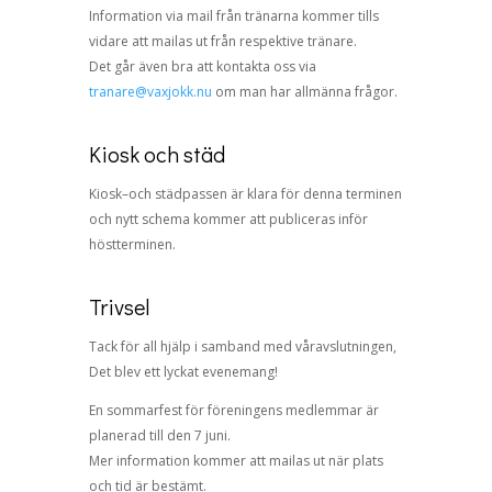
Information via mail från tränarna kommer tills
vidare att mailas ut från respektive tränare.
Det går även bra att kontakta oss via
tranare@vaxjokk.nu
om man har allmänna frågor.
Kiosk och städ
Kiosk
–
och städpassen är
klara för denna terminen
och nytt schema
kommer att publiceras inför
höstterminen.
Trivsel
Tack för all hjälp i samband med
våravslutningen,
Det blev ett
lyckat evenemang!
En sommarfest för föreningens medlemmar är
planerad till den 7
juni.
Mer information kommer att m
ai
las ut när plats
och tid är
bestämt.