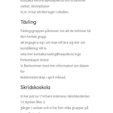
Kontakta Veronica@vaxjokk.nu om ni behöver
vantar, strumpbyxor
m,m. Vi har ett litet lager i ishallen.
Tävling
Tävlingsgruppen påminner om att de behöver bli
fler! Perfekt grupp
att engagera sig i om man vill lära sig mer om
konståkning. Vill ni
veta mer kontakta tavling@vaxjokk.nu Inga
förkunskaper krävs!
Vi återkommer med mer information om datum
för
klubbmästerskap i april månad,
Skridskoskola
Vi har just nu 114 barn inskrivna i skridskoskolan.
13 stycken åker 2
gånger i veckan och vi har fem olika grupper på